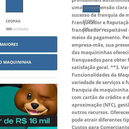
profissionais autônomos)
uma compreensão clara d
sucesso da franquia de 
CEOPAG
STONE
Franqueador e Reputaçã
360
unidades
225
unidades
franqueador respeitável 
meios de pagamento. Pes
 MAIORES
empresa-mãe, sua prese
das maquininhas ofereci
franqueados para obter f
TO MAQUININHA
satisfação geral. **3. Va
Funcionalidades da Maq
variedade de serviços e 
franquia de maquininha.
com cartão de crédito e d
aproximação (NFC), gestã
outros recursos. Ofere
pode atrair diferentes tip
Custos para Comerciantes