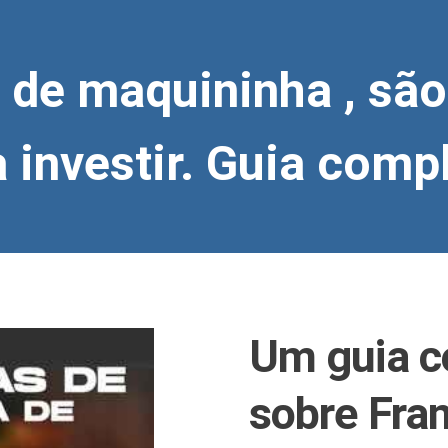
 de maquininha , sã
 investir. Guia comp
Um guia c
sobre Fra