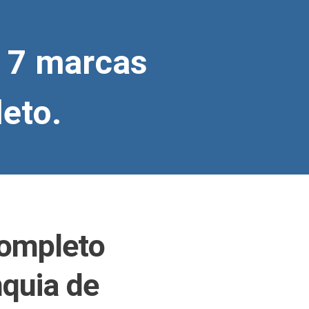
o 7 marcas
leto.
ompleto
nquia de