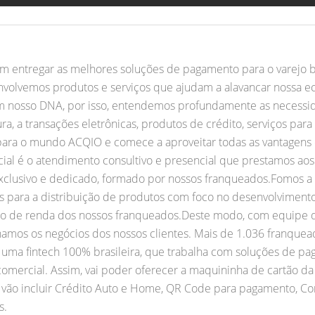
m entregar as melhores soluções de pagamento para o varejo b
senvolvemos produtos e serviços que ajudam a alavancar nossa
m nosso DNA, por isso, entendemos profundamente as necessid
a, a transações eletrônicas, produtos de crédito, serviços para
para o mundo ACQIO e comece a aproveitar todas as vantagens 
al é o atendimento consultivo e presencial que prestamos aos n
xclusivo e dedicado, formado por nossos franqueados.Fomos a
ias para a distribuição de produtos com foco no desenvolvime
ção de renda dos nossos franqueados.Deste modo, com equipe qu
ionamos os negócios dos nossos clientes. Mais de 1.036 franque
 é uma fintech 100% brasileira, que trabalha com soluções de
 comercial. Assim, vai poder oferecer a maquininha de cartão d
ão incluir Crédito Auto e Home, QR Code para pagamento, Conta
s.